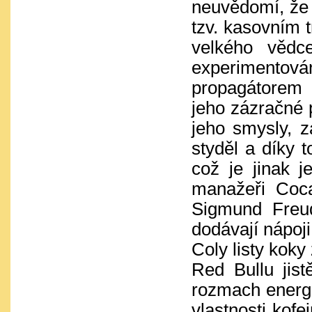
neuvědomí, že 
tzv. kasovním 
velkého vědc
experimentov
propagátorem 
jeho zázračné 
jeho smysly, 
styděl a díky 
což je jinak 
manažeři Coca
Sigmund Freud
dodávají nápoj
Coly listy koky
Red Bullu jis
rozmach energ
vlastnosti kofe