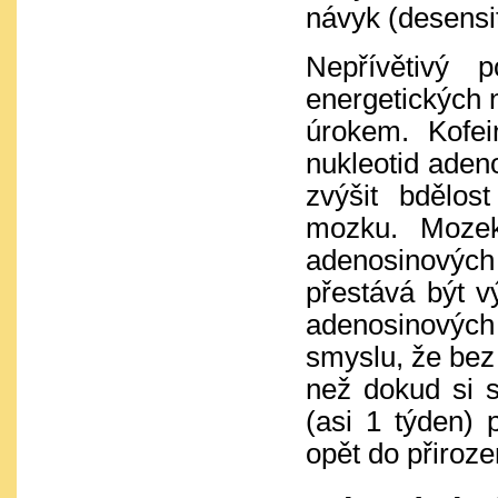
návyk (desensit
Nepřívětivý 
energetických n
úrokem.
Kofe
nukleotid aden
zvýšit bdělo
mozku. Mozek
adenosinovýc
přestává být 
adenosinovýc
smyslu, že bez 
než dokud si 
(asi 1 týden)
opět do přiroz