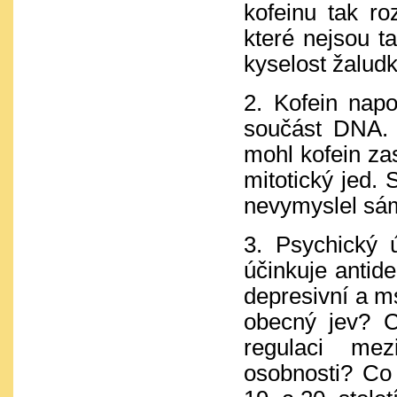
kofeinu tak r
které nejsou t
kyselost žalud
2. Kofein nap
součást DNA. 
mohl kofein za
mitotický jed. 
nevymyslel sám,
3. Psychický 
účinkuje antid
depresivní a ms
obecný jev? C
regulaci me
osobnosti? Co 