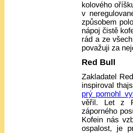
kolového oříšku
v neregulovan
způsobem polo
nápoj čistě ko
rád a ze všech 
považuji za nej
Red Bull
Zakladatel Red
inspiroval tha
prý pomohl vyl
věřil. Let z
záporného posu
Kofein nás vz
ospalost, je 