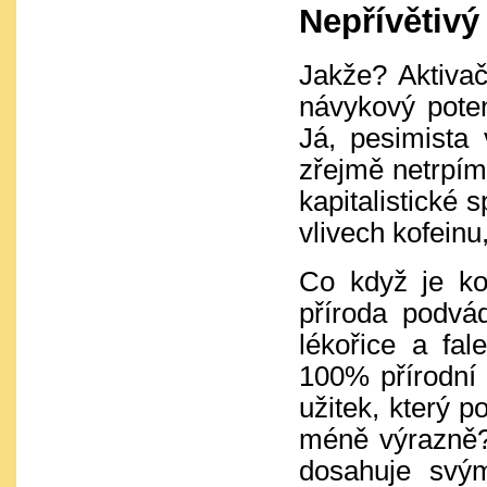
Nepřívětivý
Jakže? Aktiva
návykový pote
Já, pesimista 
zřejmě netrpím
kapitalistické 
vlivech kofeinu
Co když je kof
příroda podvád
lékořice a fa
100% přírodní 
užitek, který p
méně výrazně? 
dosahuje svý