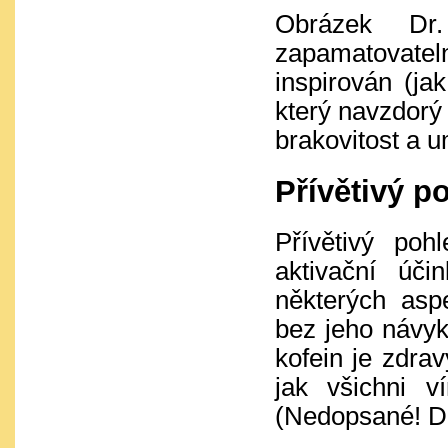
Obrázek Dr
zapamatovate
inspirován (ja
který navzdorý 
brakovitost a 
Přívětivý p
Přívětivý po
aktivační úči
některých asp
bez jeho návyko
kofein je zdrav
jak všichni 
(Nedopsané! Dop