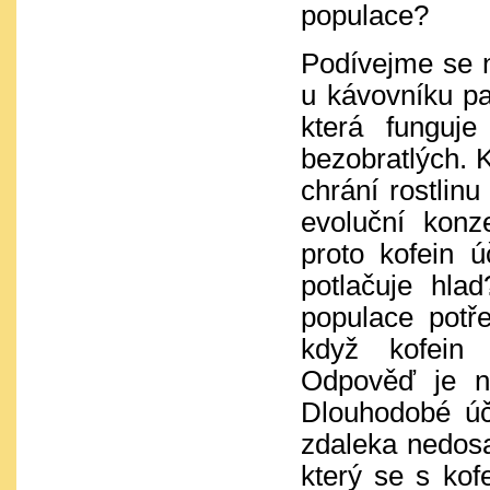
populace?
Podívejme se n
u kávovníku pa
která funguj
bezobratlých. 
chrání rostlinu
evoluční konze
proto kofein ú
potlačuje hla
populace potř
když kofein 
Odpověď je na
Dlouhodobé úč
zdaleka nedosa
který se s kof