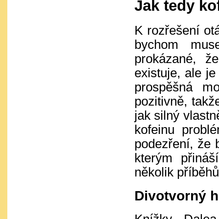
Jak tedy ko
K rozřešení otá
bychom musel
prokázané, že
existuje, ale j
prospěšná mol
pozitivně, tak
jak silný vlast
kofeinu prob
podezření, že b
kterým přináš
několik příběhů
Divotvorný 