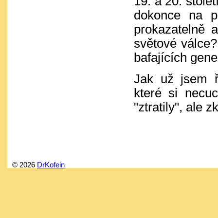
19. a 20. stole
dokonce na př
prokazatelně a
světové válce?
bafajících gen
Jak už jsem ř
které si necu
"ztratily", ale 
© 2026
DrKofein