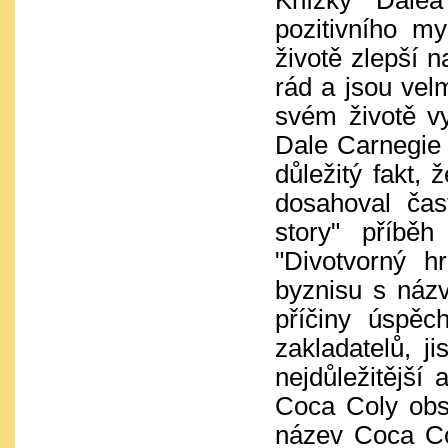
Knížky Dale
pozitivního m
životě zlepší 
rád a jsou vel
svém životě vy
Dale Carnegie 
důležitý fakt, 
dosahoval čas
story" příbě
"Divotvorný h
byznisu s náz
příčiny úspěc
zakladatelů, j
nejdůležitější
Coca Coly obs
název Coca Col