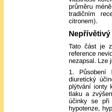
průměru méně 
tradičním rec
citronem).
Nepřívětivý
Tato část je 
reference nevid
nezapsal. Lze ji
1. Působení 
diuretický úč
plýtvání ionty
tlaku a zvýšen
účinky se při
hypotenze, hyp