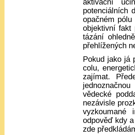
aktivační úč
potenciálních 
opačném pólu b
objektivní fakt
tázání ohledn
přehlížených n
Pokud jako já p
colu, energeti
zajímat. Pře
jednoznačnou 
vědecké podda
nezávisle proz
vyzkoumané i
odpověď kdy a j
zde předkládá