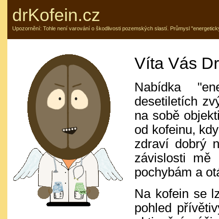
drKofein.cz
Upozornění: Tohle není varování o škodlivosti pozemských slastí. Průmysl "energetick
Víta Vás Dr
Nabídka "en
desetiletích zv
na sobě objekt
od kofeinu, kdy
zdraví dobrý n
závislosti mě
pochybám a otá
Na kofein se l
pohled přívěti