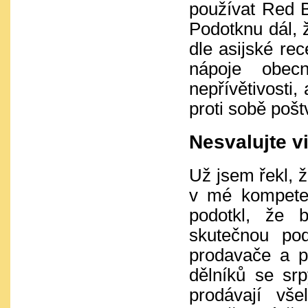
používat Red B
Podotknu dál, 
dle asijské re
nápoje obe
nepřívětivosti,
proti sobě poš
Nesvalujte v
Už jsem řekl, ž
v mé kompeten
podotkl, že 
skutečnou pod
prodavače a p
dělníků se srp
prodávají vš